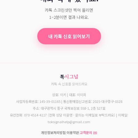
카톡 스크린샷만 찍어 올리면
1~2분이면 결과 나와요.
내 카톡 신호 읽어보기
톡
시그널
카톡 속 신호를 읽어드려요
상호: 이키 | 대표: 이미희
사업자등록번호: 145-39-01165 | 통신판매업신고번호: 2025-대구중구-0328
주소: 대구광역시 중구 국채보상로 558-1, 2층 S27호
유선전화: 070-4514-4117 (전화 상담 미운영 · 문의는 이메일로 부탁드려요) | 이메일:
toksignalhelp@gmail.com
개인정보처리방침
|
이용약관
|
고객문의 ✉️