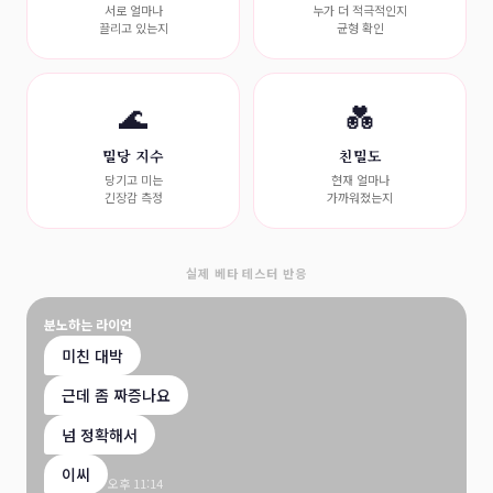
서로 얼마나
누가 더 적극적인지
끌리고 있는지
균형 확인
🌊
💑
밀당 지수
친밀도
당기고 미는
현재 얼마나
긴장감 측정
가까워졌는지
실제 베타 테스터 반응
분노하는 라이언
미친 대박
근데 좀 짜증나요
넘 정확해서
이씨
오후 11:14