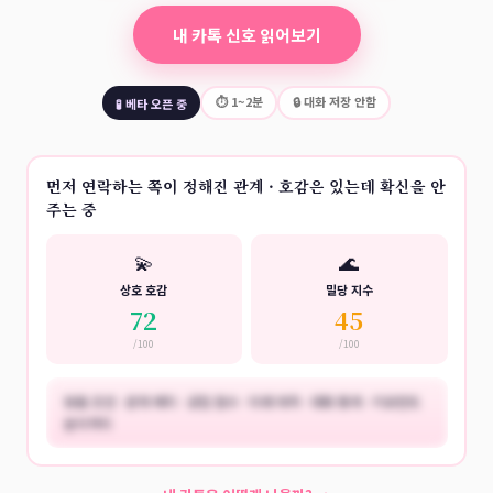
내 카톡 신호 읽어보기
⏱ 1~2분
🔒 대화 저장 안함
🧪 베타 오픈 중
먼저 연락하는 쪽이 정해진 관계 · 호감은 있는데 확신을 안
주는 중
💫
🌊
상호 호감
밀당 지수
72
45
/100
/100
맞춤 조언 · 관계 배지 · 궁합 점수 · 미래 예측 · 대화 통계 · 키모먼트
분석까지
🔒
예시 결과 전체 보기 ▾