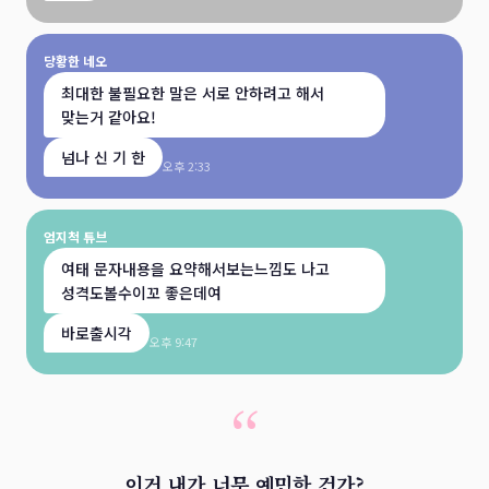
당황한 네오
최대한 불필요한 말은 서로 안하려고 해서
맞는거 같아요!
넘나 신 기 한
오후 2:33
엄지척 튜브
여태 문자내용을 요약해서보는느낌도 나고
성격도볼수이꼬 좋은데여
바로출시각
오후 9:47
“
이거 내가 너무 예민한 건가?